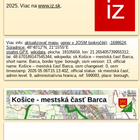
2025. Viac na
www.iz.sk
.
Viac info:
aktualizovať mapu
,
uprav v JOSM (pokročilé)
,
-1698624
,
Súradnice:
48°40'12"N
,
21°15'55"E
stiahni GPX
,
wikidata
, plocha: 18105659, lon: 21.265405739955312,
lat: 48.670189147545344, wikipedia: sk:Košice – mestská časť Barca,
short name: Barca, border type: borough, osm version: 13, official
name: Košice – mestská časť Barca, osm changeset: 0, osm
timestamp: 2026 05 06T15:13:40Z, official status: sk:mestská časť,
admin level: 9, administratívna hranica, ref: 599093, place: borough,