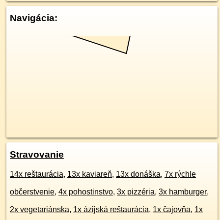
Navigácia:
Stravovanie
14x reštaurácia
,
13x kaviareň
,
13x donáška
,
7x rýchle
občerstvenie
,
4x pohostinstvo
,
3x pizzéria
,
3x hamburger
,
2x vegetariánska
,
1x ázijská reštaurácia
,
1x čajovňa
,
1x