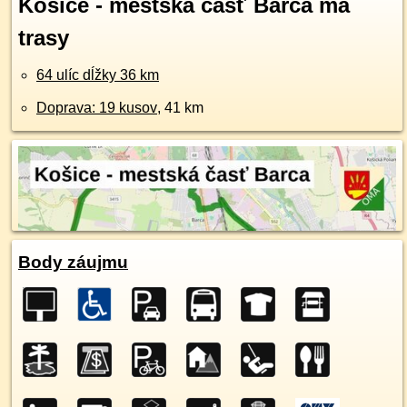
Košice - mestská časť Barca má
trasy
64 ulíc dĺžky 36 km
Doprava: 19 kusov
, 41 km
Body záujmu