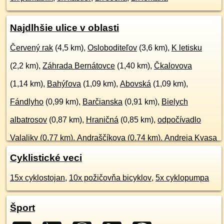
Najdlhšie ulice v oblasti
Červený rak
(4,5 km),
Osloboditeľov
(3,6 km),
K letisku
(2,2 km),
Záhrada Bernátovce
(1,40 km),
Čkalovova
(1,14 km),
Bahýľova
(1,09 km),
Abovská
(1,09 km),
Fándlyho
(0,99 km),
Barčianska
(0,91 km),
Bielych
albatrosov
(0,87 km),
Hraničná
(0,85 km),
odpočívadlo
Valaliky
(0,77 km),
Andraščíkova
(0,74 km),
Andreja Kvasa
(0,72 km),
Gavlovičova
(663 m),
Timravy
(645 m),
Medená
Cyklistické veci
(594 m),
Matičná
(564 m),
Borodáčova
(559 m),
15x cyklostojan
,
10x požičovňa bicyklov
,
5x cyklopumpa
Poničanova
(536 m),
viac ...
Šport