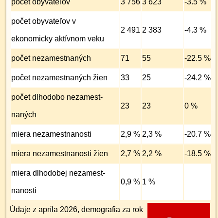
počet obyvateľov
3 756
3 623
-3.5 %
počet obyvateľov v
2 491
2 383
-4.3 %
ekonomicky aktívnom veku
počet nezamest­naných
71
55
-22.5 %
počet nezamest­naných žien
33
25
-24.2 %
počet dlhodobo nezamest­
23
23
0 %
naných
miera nezamest­nanosti
2,9 %
2,3 %
-20.7 %
miera nezamest­nanosti žien
2,7 %
2,2 %
-18.5 %
miera dlhodobej nezamest­
0,9 %
1 %
nanosti
Údaje z apríla 2026, demografia za rok