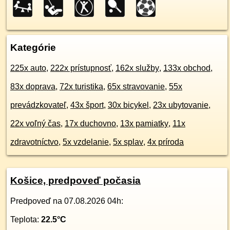
Kategórie
225x auto
,
222x prístupnosť
,
162x služby
,
133x obchod
,
83x doprava
,
72x turistika
,
65x stravovanie
,
55x
prevádzkovateľ
,
43x šport
,
30x bicykel
,
23x ubytovanie
,
22x voľný čas
,
17x duchovno
,
13x pamiatky
,
11x
zdravotníctvo
,
5x vzdelanie
,
5x splav
,
4x príroda
Košice, predpoveď počasia
Predpoveď na
07.08.2026 04h
:
Teplota:
22.5
°C