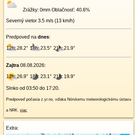
Zrážky:
0
mm Oblačnosť:
40.6
%
Severný
vietor
3.5
m/s (
13
km/h)
Predpoveď na
dnes
:
12h: 28.2°
18h: 23.5°
21h: 21.9°
Zajtra
08.08.2026
:
12h: 26.9°
18h: 23.1°
21h: 19.9°
Slnko od
03:50
do
17:20
.
Predpoveď počasia z yr.no, vďaka Nórskemu meteorologickému ústavu
a NRK.
viac
Extra: