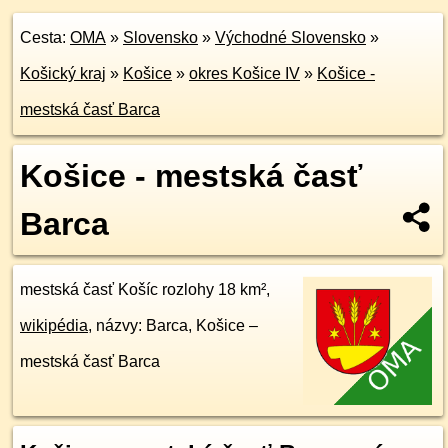
Cesta:
OMA
»
Slovensko
»
Východné Slovensko
»
Košický kraj
»
Košice
»
okres Košice IV
»
Košice -
mestská časť Barca
Košice - mestská časť
Barca
mestská časť Košíc rozlohy 18 km²,
wikipédia
, názvy: Barca, Košice –
mestská časť Barca