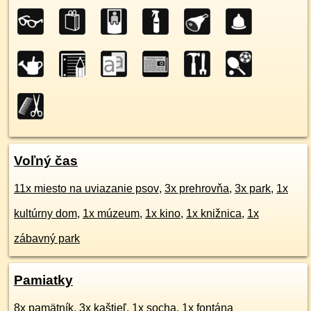
Voľný čas
11x miesto na uviazanie psov
,
3x prehrovňa
,
3x park
,
1x
kultúrny dom
,
1x múzeum
,
1x kino
,
1x knižnica
,
1x
zábavný park
Pamiatky
8x pamätník
,
3x kaštieľ
,
1x socha
,
1x fontána