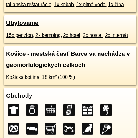
talianska reštaurácia
,
1x kebab
,
1x pitná voda
,
1x čína
Ubytovanie
15x penzión
,
2x kemping
,
2x hotel
,
2x hostel
,
2x internát
Košice - mestská časť Barca sa nachádza v
geomorfologických celkoch
Košická kotlina
: 18 km² (100 %)
Obchody